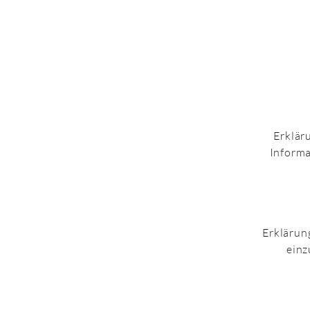
Erklär
Informa
Erklärun
einz