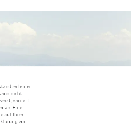
standteil einer
 kann nicht
ist, variiert
r an. Eine
e auf Ihrer
rklärung von