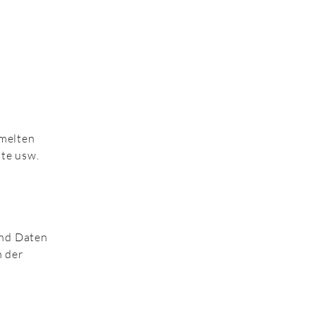
mmelten
tte usw.
und Daten
h der